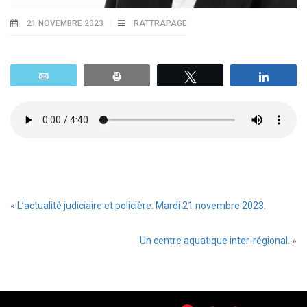
21 NOVEMBRE 2023
RATTRAPAGE
Email
Print
Tweetez
Parta
«
L’actualité judiciaire et policière. Mardi 21 novembre 2023.
Un centre aquatique inter-régional.
»