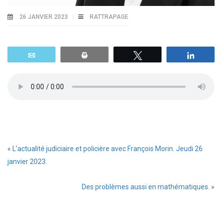
26 JANVIER 2023
RATTRAPAGE
Email
Print
Tweetez
Parta
«
L’actualité judiciaire et policière avec François Morin. Jeudi 26
janvier 2023.
Des problèmes aussi en mathématiques.
»