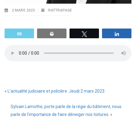
2 MARS 2023
RATTRAPAGE
Email
Print
Tweetez
Parta
«
L’actualité judiciaire et policière. Jeudi 2 mars 2023.
Sylvain Lamothe, porte parle de la régie du bâtiment, nous
parle de l’importance de faire déneiger nos toitures.
»