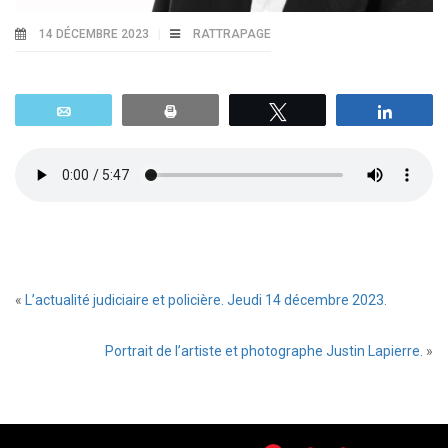
14 DÉCEMBRE 2023
RATTRAPAGE
Email
Print
Tweetez
Parta
«
L’actualité judiciaire et policière. Jeudi 14 décembre 2023.
Portrait de l’artiste et photographe Justin Lapierre.
»