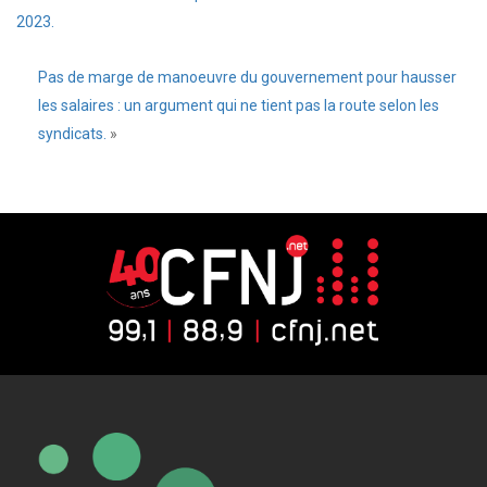
2023.
Pas de marge de manoeuvre du gouvernement pour hausser
les salaires : un argument qui ne tient pas la route selon les
syndicats.
»