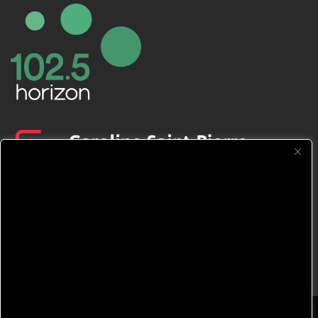
CFNJ FM 99.1 | 88.9 Nous respectons
votre vie privée.
Nous utilisons des cookies pour améliorer
votre expérience de navigation, diffuser des
publicités ou des contenus personnalisés et
analyser notre trafic. En cliquant sur « Tout
accepter », vous consentez à notre