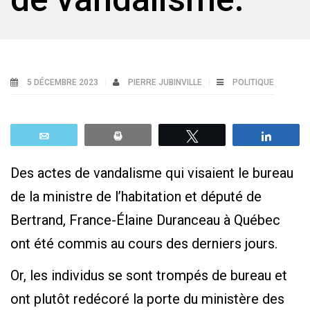
5 DÉCEMBRE 2023
PIERRE JUBINVILLE
POLITIQUE
Email
Print
Tweetez
Parta
Des actes de vandalisme qui visaient le bureau
de la ministre de l’habitation et député de
Bertrand, France-Élaine Duranceau à Québec
ont été commis au cours des derniers jours.
Or, les individus se sont trompés de bureau et
ont plutôt redécoré la porte du ministère des