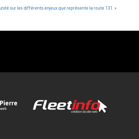
nité sur les différents enjeux que représente la route 131.
»