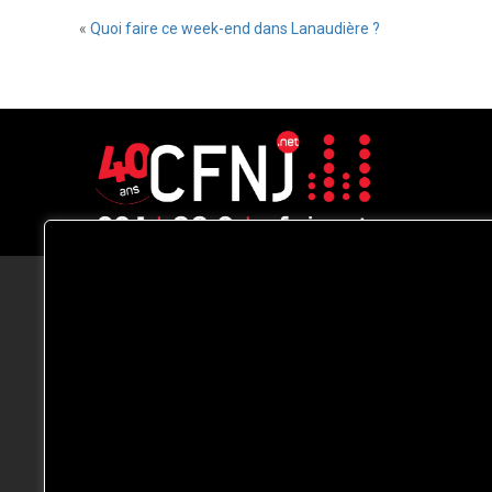
«
Quoi faire ce week-end dans Lanaudière ?
CFNJ FM 99.1 | 88.9 Nous respectons
votre vie privée.
Nous utilisons des cookies pour améliorer
votre expérience de navigation, diffuser de
publicités ou des contenus personnalisés e
analyser notre trafic. En cliquant sur « Tout
accepter », vous consentez à notre