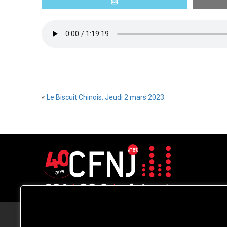
Email
«
Le Biscuit Chinois. Jeudi 2 mars 2023.
CFNJ FM 99.1 | 88.9 Nous respectons
votre vie privée.