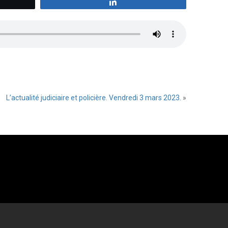
z
Partagez
L’actualité judiciaire et policière. Vendredi 3 mars 2023.
»