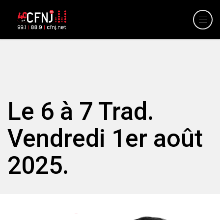
Le 6 à 7 Trad.
Vendredi 1er août
2025.