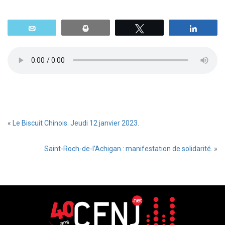
Email
Print
Tweetez
Parta
«
Le Biscuit Chinois. Jeudi 12 janvier 2023.
Saint-Roch-de-l’Achigan : manifestation de solidarité.
»