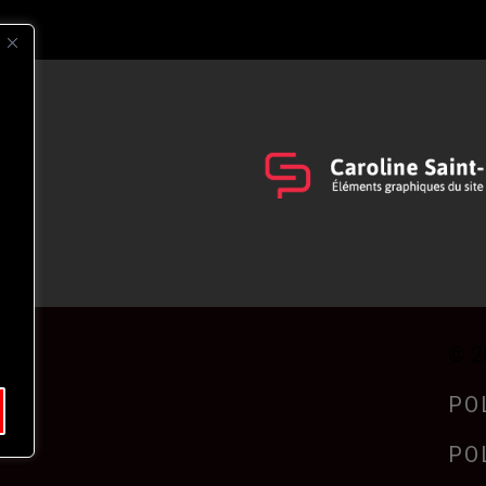
s
t
© 2
PO
PO