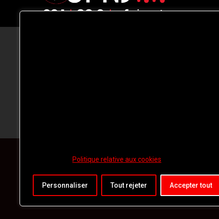
CFNJ FM 99.1 | 88.9 Nous respectons
votre vie privée.
Nous utilisons des cookies pour améliorer
votre expérience de navigation, diffuser de
publicités ou des contenus personnalisés e
analyser notre trafic. En cliquant sur « Tout
accepter », vous consentez à notre
utilisation des
cookies.
Politique relative aux cookies
Personnaliser
Tout rejeter
Accepter tout