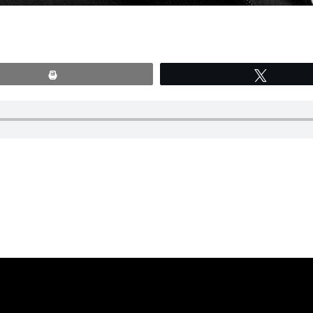
Print
Tweete