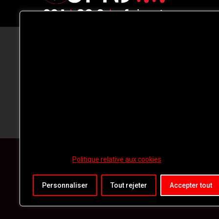
CFNJ FM 99.1 | 88.9 Nous respectons
votre vie privée.
Nous utilisons des cookies pour améliorer
votre expérience de navigation, diffuser de
publicités ou des contenus personnalisés e
analyser notre trafic. En cliquant sur « Tout
accepter », vous consentez à notre
utilisation des
cookies.
Politique relative aux cookies
Personnaliser
Tout rejeter
Accepter tout