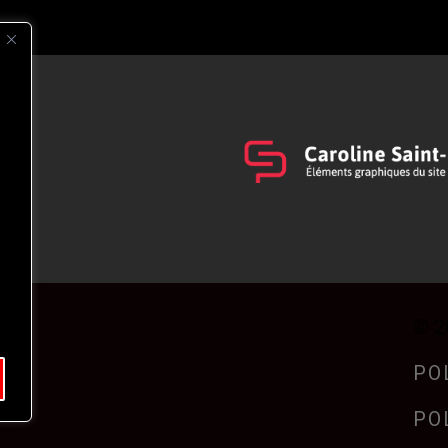
s
t
© 2
PO
PO