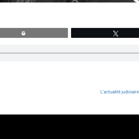
Print
Tweete
L’actualité judiciai