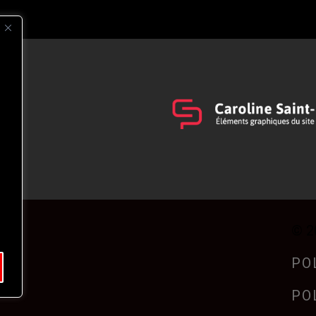
s
t
© 2
PO
PO