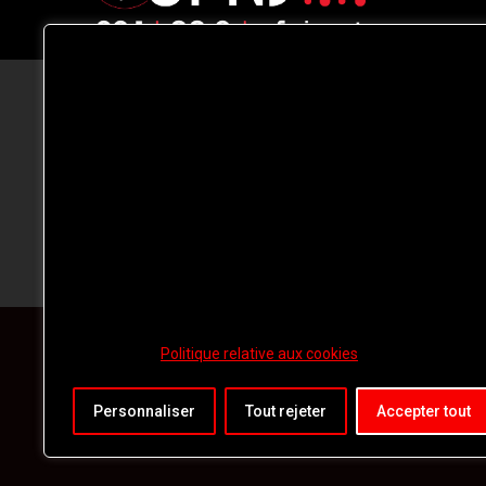
CFNJ FM 99.1 | 88.9 Nous respectons
votre vie privée.
Nous utilisons des cookies pour améliorer
votre expérience de navigation, diffuser de
publicités ou des contenus personnalisés e
analyser notre trafic. En cliquant sur « Tout
accepter », vous consentez à notre
utilisation des
cookies.
Politique relative aux cookies
Personnaliser
Tout rejeter
Accepter tout