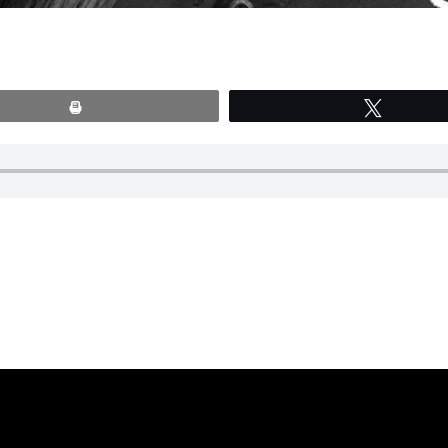
Print
Tweete