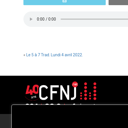
Email
«
Le 5 à 7 Trad. Lundi 4 avril 2022.
CFNJ FM 99.1 | 88.9 Nous respectons
votre vie privée.