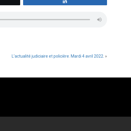
z
Partagez
L’actualité judiciaire et policière. Mardi 4 avril 2022.
»