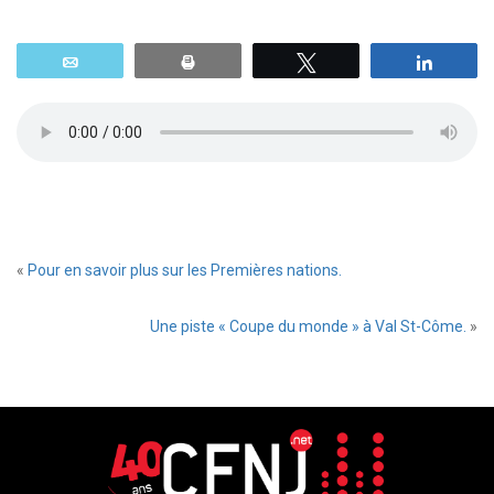
Email
Print
Tweetez
Parta
«
Pour en savoir plus sur les Premières nations.
Une piste « Coupe du monde » à Val St-Côme.
»