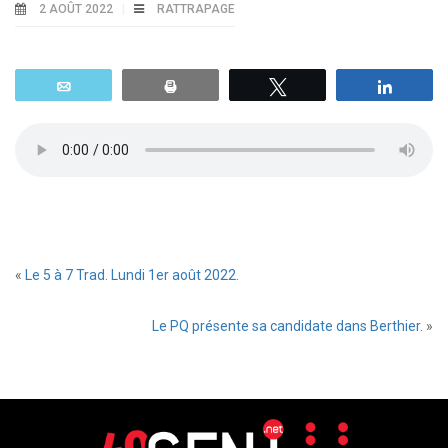
2 AOÛT 2022
RATTRAPAGE
Email
Print
Tweetez
Parta
«
Le 5 à 7 Trad. Lundi 1er août 2022.
Le PQ présente sa candidate dans Berthier.
»