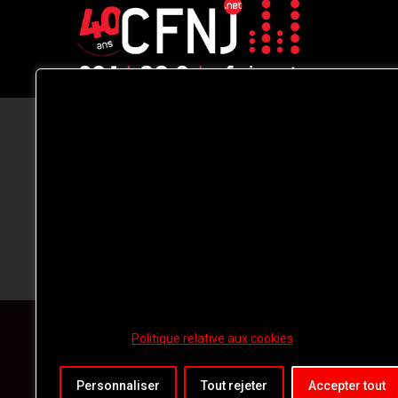
CFNJ FM 99.1 | 88.9 Nous respectons
votre vie privée.
Nous utilisons des cookies pour améliorer
votre expérience de navigation, diffuser de
publicités ou des contenus personnalisés e
analyser notre trafic. En cliquant sur « Tout
accepter », vous consentez à notre
utilisation des
cookies.
Politique relative aux cookies
Personnaliser
Tout rejeter
Accepter tout