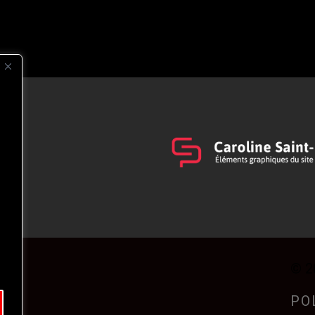
s
t
© 2
PO