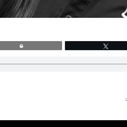
Print
Tweete