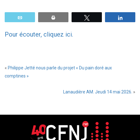
Email
Print
Tweetez
Parta
Pour écouter, cliquez ici.
«
Philippe Jetté nous parle du projet « Du pain doré aux
comptines »
Lanaudière AM. Jeudi 14 mai 2026.
»