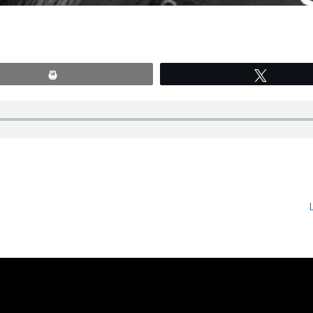
Print
Tweete