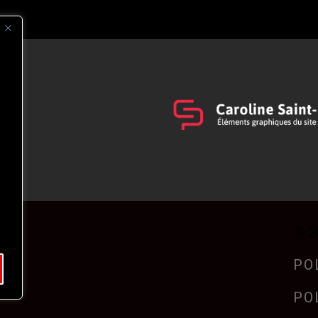
s
t
© 2
PO
PO