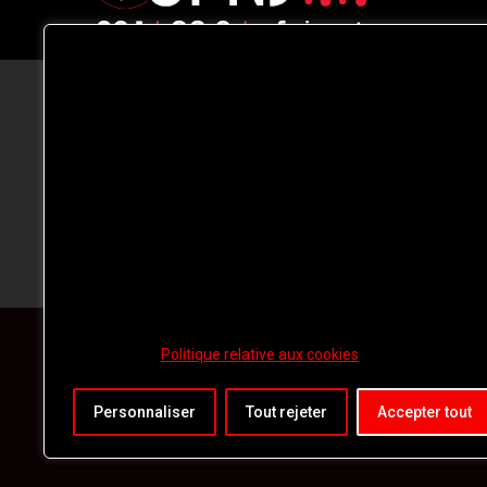
CFNJ FM 99.1 | 88.9 Nous respectons
votre vie privée.
Nous utilisons des cookies pour améliorer
votre expérience de navigation, diffuser de
publicités ou des contenus personnalisés e
analyser notre trafic. En cliquant sur « Tout
accepter », vous consentez à notre
utilisation des
cookies.
Politique relative aux cookies
Personnaliser
Tout rejeter
Accepter tout