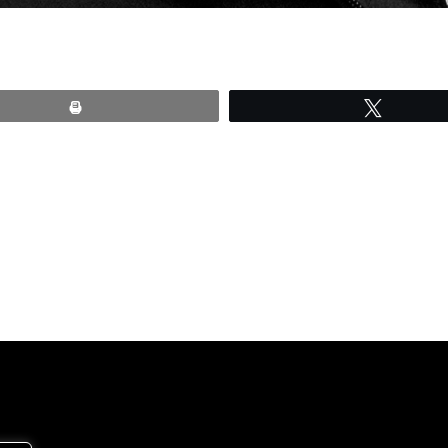
Print
Tweete