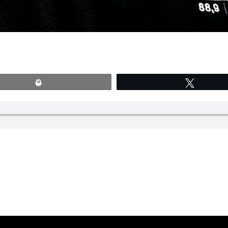
Print
Tweete