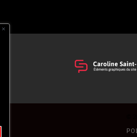
s
t
© 2
PO