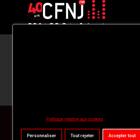
CFNJ FM 99.1 | 88.9 Nous respectons
votre vie privée.
Nous utilisons des cookies pour améliorer
votre expérience de navigation, diffuser de
publicités ou des contenus personnalisés e
analyser notre trafic. En cliquant sur « Tout
accepter », vous consentez à notre
utilisation des
cookies.
Politique relative aux cookies
Personnaliser
Tout rejeter
Accepter tout