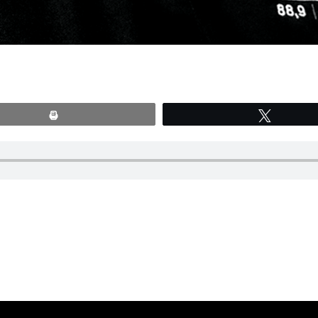
Print
Tweete