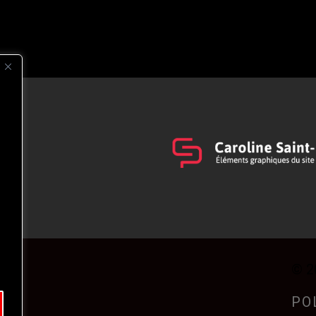
s
t
© 2
PO