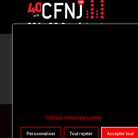
CFNJ FM 99.1 | 88.9 Nous respectons
votre vie privée.
Nous utilisons des cookies pour améliorer
votre expérience de navigation, diffuser de
publicités ou des contenus personnalisés e
analyser notre trafic. En cliquant sur « Tout
accepter », vous consentez à notre
utilisation des
cookies.
Politique relative aux cookies
Personnaliser
Tout rejeter
Accepter tout