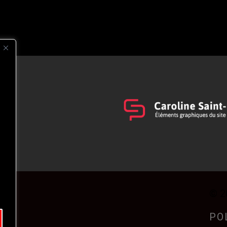
s
t
© 2
PO