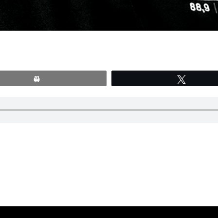
Print
Tweete