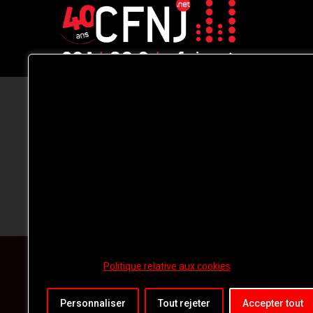
CFNJ FM 99.1 | 88.9 Nous respectons
votre vie privée.
Nous utilisons des cookies pour améliorer
votre expérience de navigation, diffuser de
publicités ou des contenus personnalisés e
analyser notre trafic. En cliquant sur « Tout
accepter », vous consentez à notre
utilisation des
cookies.
Politique relative aux cookies
Personnaliser
Tout rejeter
Accepter tout