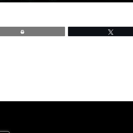
Print
Tweete