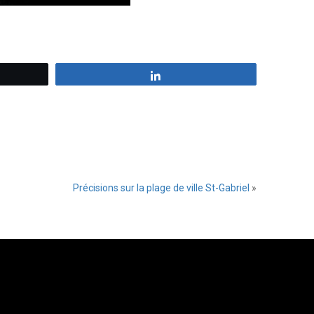
z
Partagez
Précisions sur la plage de ville St-Gabriel
»