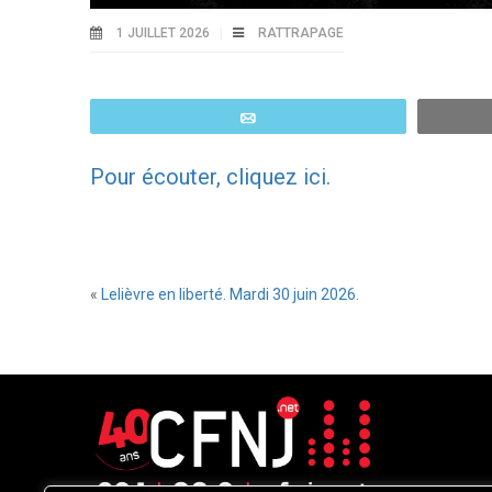
1 JUILLET 2026
RATTRAPAGE
Email
Pour écouter, cliquez ici.
«
Lelièvre en liberté. Mardi 30 juin 2026.