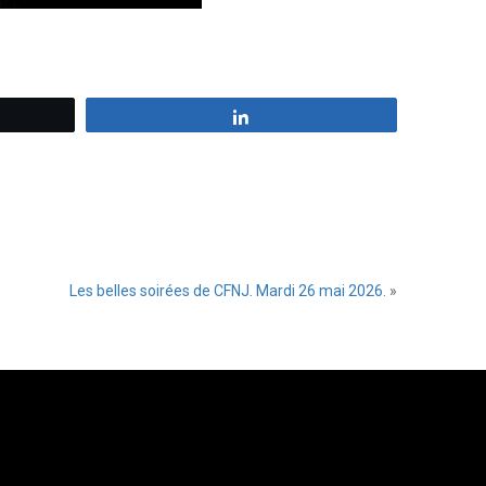
z
Partagez
Les belles soirées de CFNJ. Mardi 26 mai 2026.
»