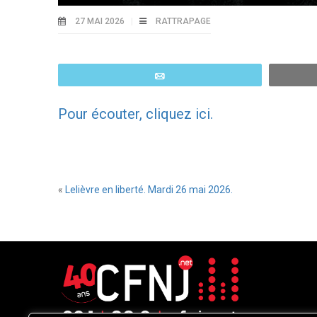
27 MAI 2026
RATTRAPAGE
Email
Pour écouter, cliquez ici.
«
Lelièvre en liberté. Mardi 26 mai 2026.