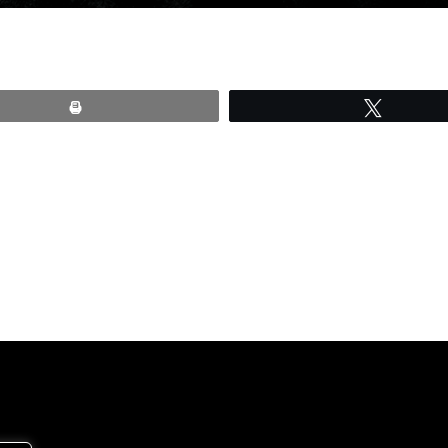
Print
Tweete