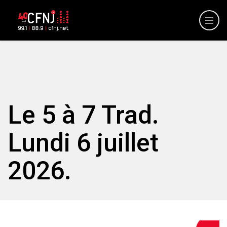
Le 5 à 7 Trad.
Lundi 6 juillet
2026.