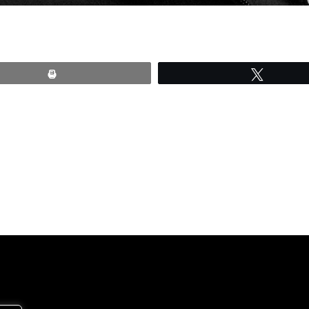
Print
Tweete