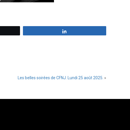
z
Partagez
Les belles soirées de CFNJ. Lundi 25 août 2025.
»