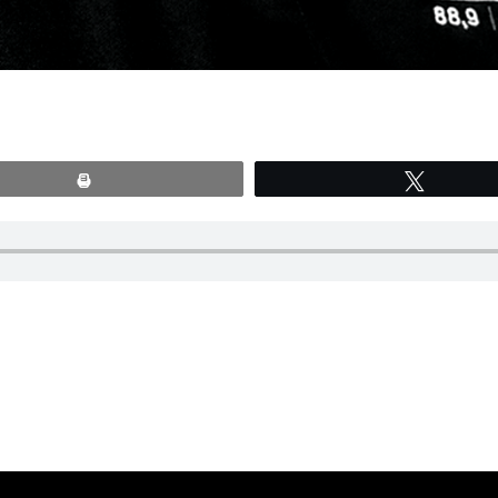
Print
Tweete