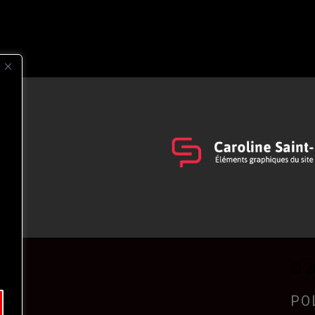
s
t
© 2
PO