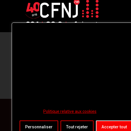
CFNJ FM 99.1 | 88.9 Nous respectons
votre vie privée.
Nous utilisons des cookies pour améliorer
votre expérience de navigation, diffuser de
publicités ou des contenus personnalisés e
analyser notre trafic. En cliquant sur « Tout
accepter », vous consentez à notre
utilisation des
cookies.
Politique relative aux cookies
Personnaliser
Tout rejeter
Accepter tout