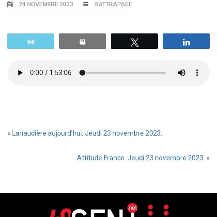
24 NOVEMBRE 2023
RATTRAPAGE
Email
Print
Tweetez
Parta
«
Lanaudière aujourd’hui. Jeudi 23 novembre 2023.
Attitude Franco. Jeudi 23 novembre 2023.
»