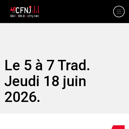
Le 5 à 7 Trad.
Jeudi 18 juin
2026.