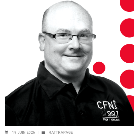
19 JUIN 2026
RATTRAPAGE