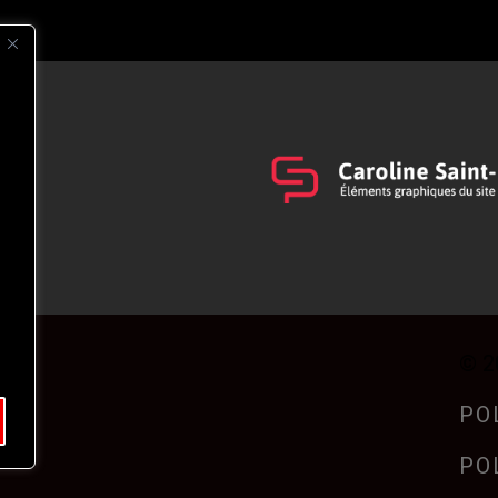
s
t
© 2
PO
PO