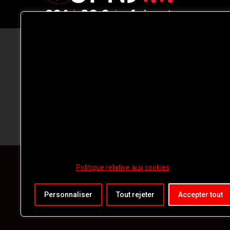
CFNJ FM 99.1 | 88.9 Nous respectons
votre vie privée.
Nous utilisons des cookies pour améliorer
votre expérience de navigation, diffuser de
publicités ou des contenus personnalisés e
analyser notre trafic. En cliquant sur « Tout
accepter », vous consentez à notre
utilisation des
cookies.
Politique relative aux cookies
Personnaliser
Tout rejeter
Accepter tout