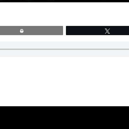
Print
Tweete