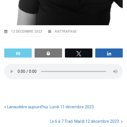
12 DÉCEMBRE 2023
RATTRAPAGE
Email
Print
Tweetez
Parta
«
Lanaudière aujourd’hui. Lundi 11 décembre 2023.
Le 6 à 7 Trad. Mardi 12 décembre 2023.
»