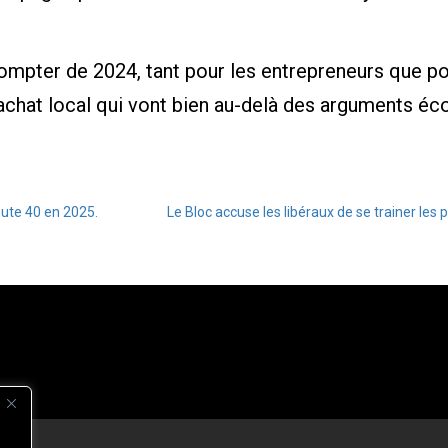
ompter de 2024, tant pour les entrepreneurs que pou
’achat local qui vont bien au-delà des arguments é
oute 40 en 2025.
Le Bloc accuse les libéraux de se trainer les 