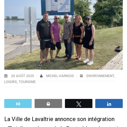
20 AOÛT 2025
MICHEL HARNOIS
ENVIRONNEMENT
,
LOISIRS
,
TOURISME
Email
Print
Tweetez
Parta
La Ville de Lavaltrie annonce son intégration