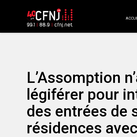
ACCUE
L’Assomption n’a
légiférer pour i
des entrées de 
résidences avec 