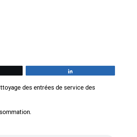
z
Partagez
 nettoyage des entrées de service des
onsommation.