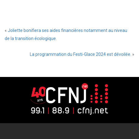
«
Joliette bonifiera ses aides financières notamment au niveau
de la transition écologique.
La programmation du Festi-Glace 2024 est dévoilée.
»