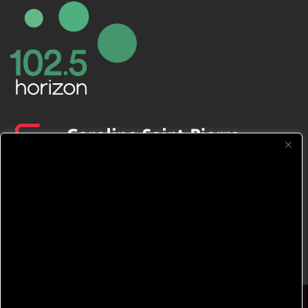
CFNJ FM 99.1 | 88.9 Nous respectons
votre vie privée.
Nous utilisons des cookies pour améliorer
votre expérience de navigation, diffuser des
publicités ou des contenus personnalisés et
analyser notre trafic. En cliquant sur « Tout
accepter », vous consentez à notre