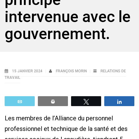
intervenue avec le
gouvernement.
15 JANVIER 2024
FRANÇOIS MORIN
RELATIONS DE
TRAVAIL
Email
Print
Tweetez
Parta
Les membres de l’Alliance du personnel
professionnel et technique de la santé et des