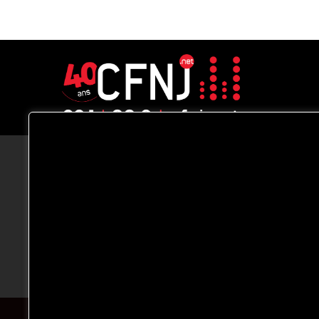
CFNJ FM 99.1 | 88.9 Nous respectons
votre vie privée.
Nous utilisons des cookies pour améliorer
votre expérience de navigation, diffuser de
publicités ou des contenus personnalisés e
analyser notre trafic. En cliquant sur « Tout
accepter », vous consentez à notre
utilisation des