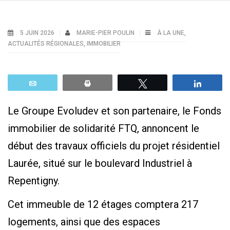
5 JUIN 2026
MARIE-PIER POULIN
À LA UNE
,
ACTUALITÉS RÉGIONALES
,
IMMOBILIER
Email
Print
Tweetez
Parta
Le Groupe Evoludev et son partenaire, le Fonds
immobilier de solidarité FTQ, annoncent le
début des travaux officiels du projet résidentiel
Laurée, situé sur le boulevard Industriel à
Repentigny.
Cet immeuble de 12 étages comptera 217
logements, ainsi que des espaces