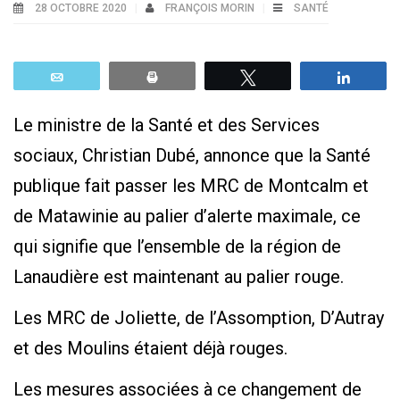
28 OCTOBRE 2020
FRANÇOIS MORIN
SANTÉ
Email
Print
Tweetez
Parta
Le ministre de la Santé et des Services
sociaux, Christian Dubé, annonce que la Santé
publique fait passer les MRC de Montcalm et
de Matawinie au palier d’alerte maximale, ce
qui signifie que l’ensemble de la région de
Lanaudière est maintenant au palier rouge.
Les MRC de Joliette, de l’Assomption, D’Autray
et des Moulins étaient déjà rouges.
Les mesures associées à ce changement de