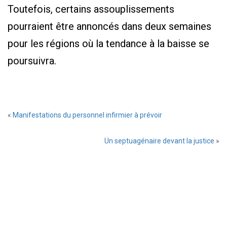
Toutefois, certains assouplissements
pourraient être annoncés dans deux semaines
pour les régions où la tendance à la baisse se
poursuivra.
Laissez
«
Manifestations du personnel infirmier à prévoir
un
commentaire
Un septuagénaire devant la justice
»
Prévenez
moi
de