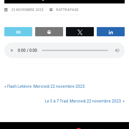
23 NOVEMBRE 2023
RATTRAPAGE
Email
Print
Tweetez
Parta
«
Flash Lelièvre. Mercredi 22 novembre 2023.
Le 5 à 7 Trad. Mercredi 22 novembre 2023.
»