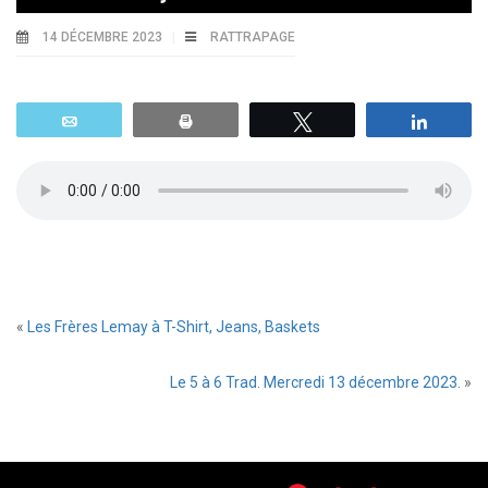
14 DÉCEMBRE 2023
RATTRAPAGE
Email
Print
Tweetez
Parta
«
Les Frères Lemay à T-Shirt, Jeans, Baskets
Le 5 à 6 Trad. Mercredi 13 décembre 2023.
»