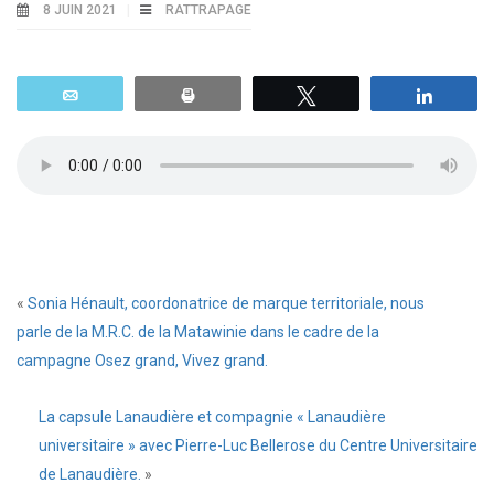
8 JUIN 2021
RATTRAPAGE
Email
Print
Tweetez
Parta
«
Sonia Hénault, coordonatrice de marque territoriale, nous
parle de la M.R.C. de la Matawinie dans le cadre de la
campagne Osez grand, Vivez grand.
La capsule Lanaudière et compagnie « Lanaudière
universitaire » avec Pierre-Luc Bellerose du Centre Universitaire
de Lanaudière.
»