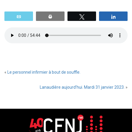
Email
Print
Tweetez
Parta
«
Le personnel infirmier à bout de souffle.
Lanaudière aujourd’hui. Mardi 31 janvier 2023.
»