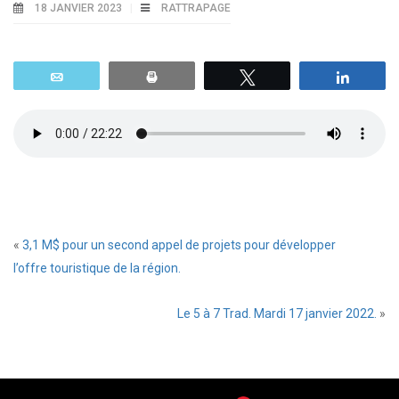
18 JANVIER 2023
RATTRAPAGE
Email
Print
Tweetez
Parta
«
3,1 M$ pour un second appel de projets pour développer
l’offre touristique de la région.
Le 5 à 7 Trad. Mardi 17 janvier 2022.
»