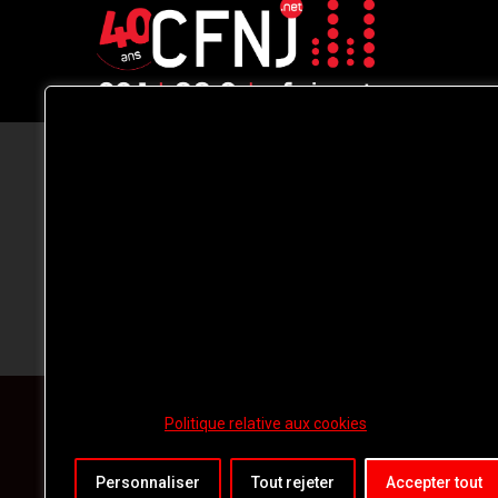
CFNJ FM 99.1 | 88.9 Nous respectons
votre vie privée.
Nous utilisons des cookies pour améliorer
votre expérience de navigation, diffuser de
publicités ou des contenus personnalisés e
analyser notre trafic. En cliquant sur « Tout
accepter », vous consentez à notre
utilisation des
cookies.
Politique relative aux cookies
Personnaliser
Tout rejeter
Accepter tout