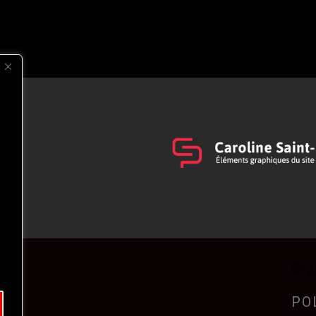
s
t
© 2
PO