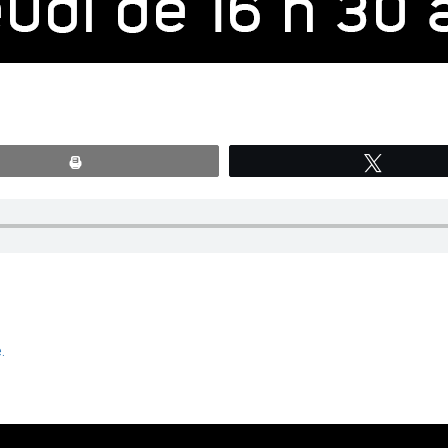
Print
Tweete
.