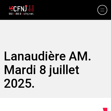
Lanaudière AM.
Mardi 8 juillet
2025.