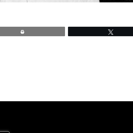
Print
Tweete