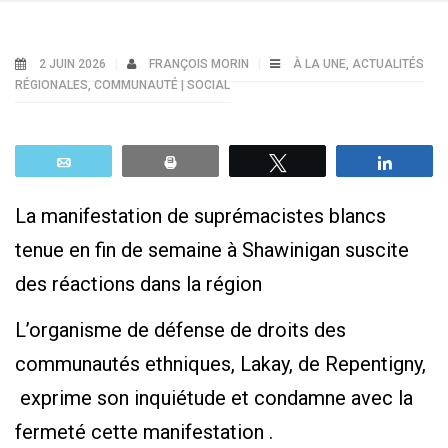
2 JUIN 2026
FRANÇOIS MORIN
À LA UNE
,
ACTUALITÉS
RÉGIONALES
,
COMMUNAUTÉ | SOCIAL
Email
Print
Tweetez
Parta
La manifestation de suprémacistes blancs
tenue en fin de semaine à Shawinigan suscite
des réactions dans la région
L’organisme de défense de droits des
communautés ethniques, Lakay, de Repentigny,
exprime son inquiétude et condamne avec la
fermeté cette manifestation .