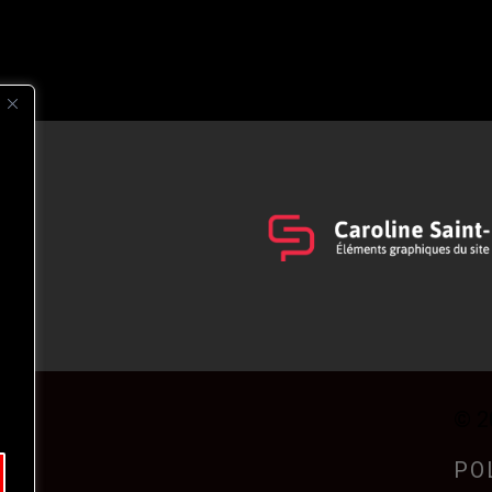
s
t
© 2
PO