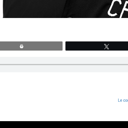
Print
Tweete
Le co