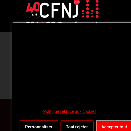
CFNJ FM 99.1 | 88.9 Nous respectons
votre vie privée.
Nous utilisons des cookies pour améliorer
votre expérience de navigation, diffuser de
publicités ou des contenus personnalisés e
analyser notre trafic. En cliquant sur « Tout
accepter », vous consentez à notre
utilisation des
cookies.
Politique relative aux cookies
Personnaliser
Tout rejeter
Accepter tout