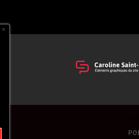
s
t
© 2
PO