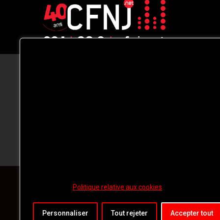
CFNJ FM 99.1 | 88.9 Nous respectons
votre vie privée.
Nous utilisons des cookies pour améliorer
votre expérience de navigation, diffuser de
publicités ou des contenus personnalisés e
analyser notre trafic. En cliquant sur « Tout
accepter », vous consentez à notre
utilisation des
cookies.
Politique relative aux cookies
Personnaliser
Tout rejeter
Accepter tout