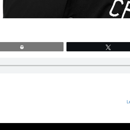
Print
Tweete
L